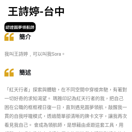
王詩婷-台中
認證圓夢領航師
簡介
我叫王詩婷﹐可以叫我Sora。
簡述
「紅天行者」探索與體驗，在不同空間中穿梭奔馳，有著對
一切好奇的求知渴望。 瑪雅印記為紅天行者的我，把自己
困在公職的框框裡日復一日，直到遇見圓夢領航，敲醒我一
貫的自我呼嚨模式，透過簡單卻清晰的牌卡文字，讓我再次
看見我自己。 會成為領航師，是想藉由桌遊這套工具，用