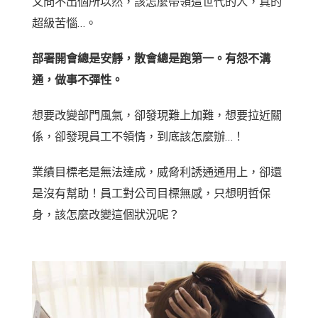
又問不出個所以然，該怎麼帶領這世代的人，真的
超級苦惱
…
。
部署開會總是安靜，散會總是跑第一。有怨不溝
通，做事不彈性。
想要改變部門風氣，卻發現難上加難，想要拉近關
係，卻發現員工不領情，到底該怎麼辦
…
！
業績目標老是無法達成，威脅利誘通通用上，卻還
是沒有幫助！員工對公司目標無感，只想明哲保
身，該怎麼改變這個狀況呢？