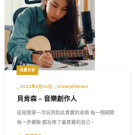
見證分享
_
2022年5月24日
_
Dreamlifenavi
貝肯森 – 音樂創作人
這是我第一次玩到如此真實的桌遊 每一個細節
每一步擲骰 都反映了最真實的自己。