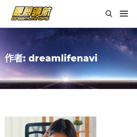
作者:
dreamlifenavi