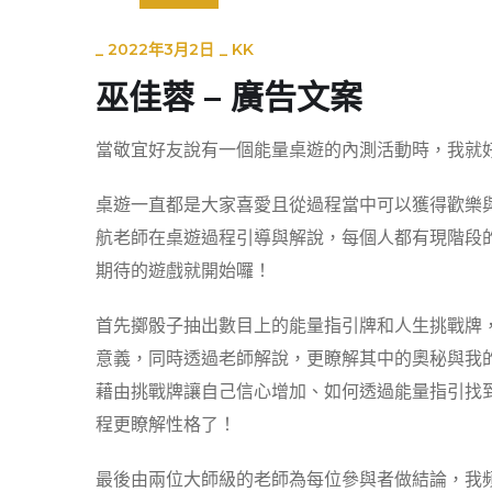
_
2022年3月2日
_
KK
巫佳蓉 – 廣告文案
當敬宜好友說有一個能量桌遊的內測活動時，我就好
桌遊一直都是大家喜愛且從過程當中可以獲得歡樂
航老師在桌遊過程引導與解說，每個人都有現階段
期待的遊戲就開始囉！
首先擲骰子抽出數目上的能量指引牌和人生挑戰牌
意義，同時透過老師解說，更瞭解其中的奧秘與我
藉由挑戰牌讓自己信心增加、如何透過能量指引找
程更瞭解性格了！
最後由兩位大師級的老師為每位參與者做結論，我