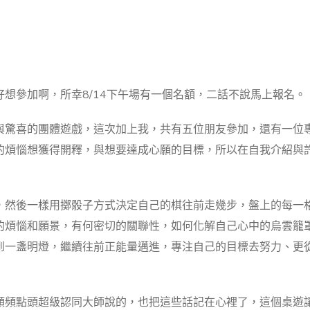
想參加啊，所幸8/14下午場有一個名額，二話不說馬上報名。
與驚喜的團體遊戲，這次加上我，共有五位朋友參加，還有一位
的煩惱想獲得開釋，與想要達成心願的目標，所以在自我介紹與
，然後一樣用擲骰子方式決定自己的棋往前走幾步，盤上的每一
的煩惱和願景，有何密切的關聯性，如何化解自己心中的烏雲籠
到一盞明燈，繼續往前正能量邁進，專注自己的目標去努力、更
頻頻點頭超級認同大師說的，也把這些話記在心裡了，這個桌遊