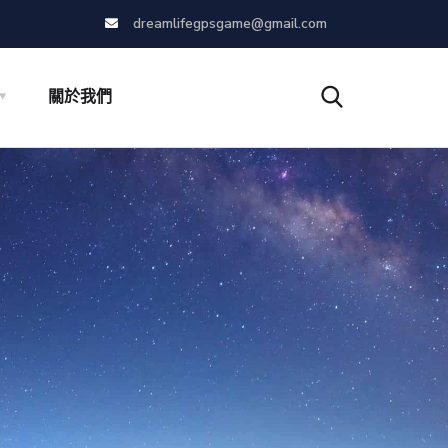
dreamlifegpsgame@gmail.com
關於我們