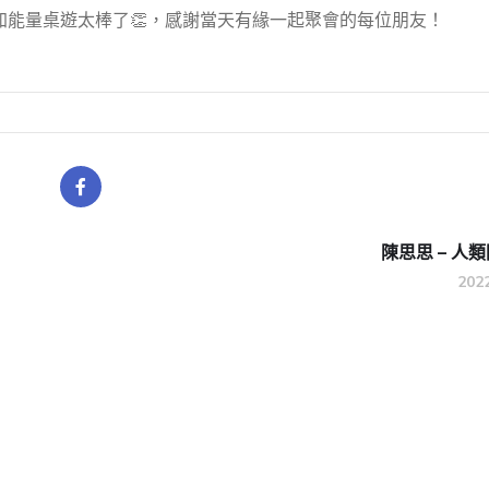
能量桌遊太棒了👏，感謝當天有緣一起聚會的每位朋友！
陳思思 – 人
20